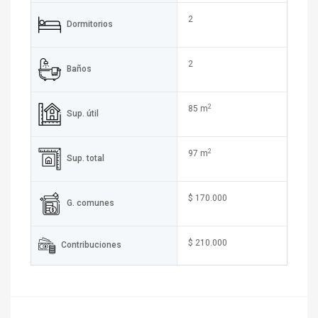
2
Dormitorios
2
Baños
2
85 m
Sup. útil
2
97 m
Sup. total
$ 170.000
G. comunes
$ 210.000
Contribuciones