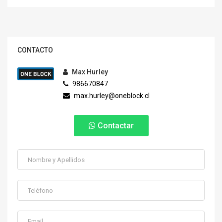
CONTACTO
Max Hurley
986670847
max.hurley@oneblock.cl
Contactar