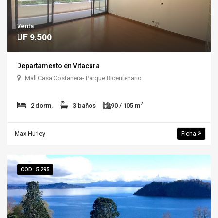
Venta
UF 9.500
Departamento en Vitacura
Mall Casa Costanera- Parque Bicentenario
2
2 dorm.
3 baños
90 / 105 m
Max Hurley
Ficha
COD.: 5.295