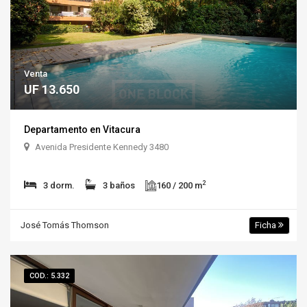
Venta
UF 13.650
Departamento en Vitacura
Avenida Presidente Kennedy 3480
2
3 dorm.
3 baños
160 / 200 m
José Tomás Thomson
Ficha
COD.: 5.332