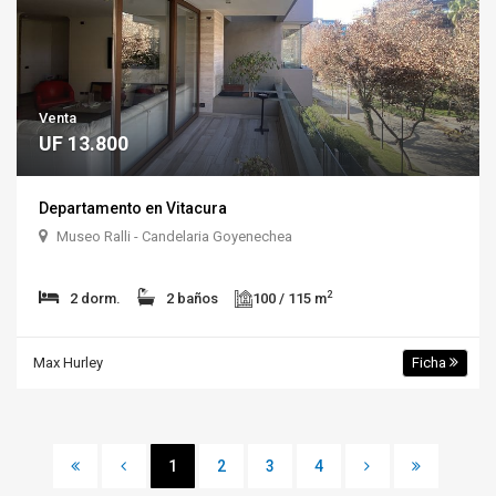
Venta
UF 13.800
Departamento en Vitacura
Museo Ralli - Candelaria Goyenechea
2
2 dorm.
2 baños
100 / 115 m
Max Hurley
Ficha
1
2
3
4