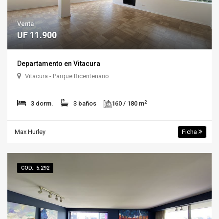
Venta
UF 11.900
Departamento en Vitacura
Vitacura - Parque Bicentenario
2
3 dorm.
3 baños
160 / 180 m
Max Hurley
Ficha
COD.: 5.292