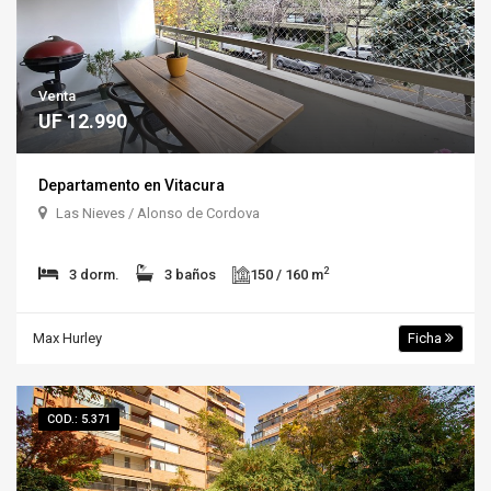
Venta
UF 12.990
Departamento en Vitacura
Las Nieves / Alonso de Cordova
2
3 dorm.
3 baños
150 / 160 m
Max Hurley
Ficha
COD.: 5.371