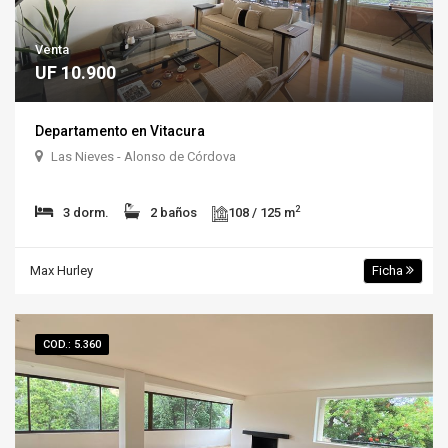
Venta
UF 10.900
Departamento en Vitacura
Las Nieves - Alonso de Córdova
2
3 dorm.
2 baños
108 / 125 m
Max Hurley
Ficha
COD.: 5.360