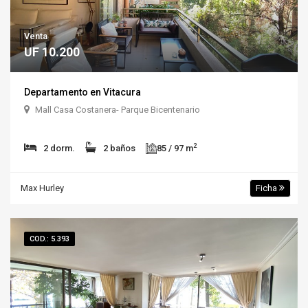
Venta
UF 10.200
Departamento en Vitacura
Mall Casa Costanera- Parque Bicentenario
2
2 dorm.
2 baños
85 / 97 m
Max Hurley
Ficha
COD.: 5.393