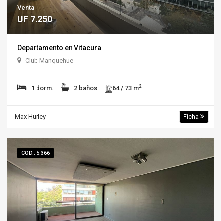
Venta
UF 7.250
Departamento en Vitacura
Club Manquehue
2
1 dorm.
2 baños
64 / 73 m
Max Hurley
Ficha
COD.: 5.366