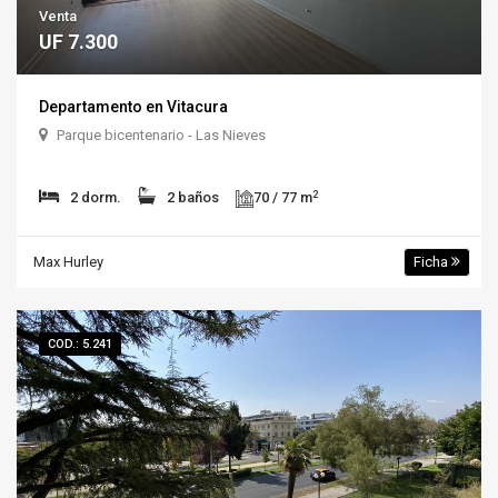
Venta
UF 7.300
Departamento en Vitacura
Parque bicentenario - Las Nieves
2
2 dorm.
2 baños
70 / 77 m
Max Hurley
Ficha
COD.: 5.241