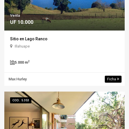
Venta
UF 10.000
Sitio en Lago Ranco
Illahuape
2
5.000 m
Max Hurley
Ficha
COD.: 5.353