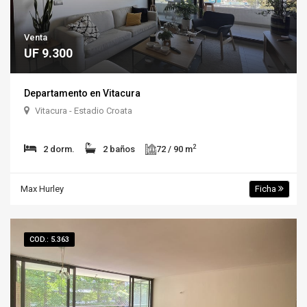
Venta
UF 9.300
Departamento en Vitacura
Vitacura - Estadio Croata
2
2 dorm.
2 baños
72 / 90 m
Max Hurley
Ficha
COD.: 5.363