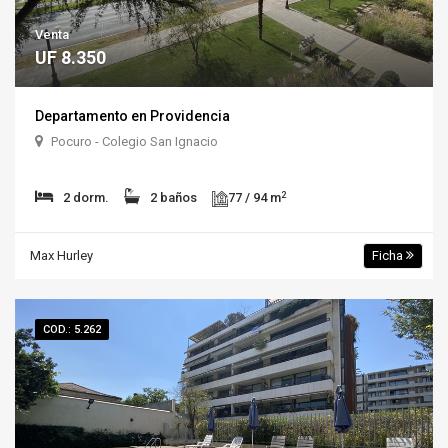
Venta
UF 8.350
Departamento en Providencia
Pocuro - Colegio San Ignacio
2
2 dorm.
2 baños
77 / 94 m
Max Hurley
Ficha
COD.: 5.262