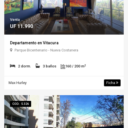
Venta
UF 11.990
Departamento en Vitacura
Parque Bicentenario - Nueva Costanera
2
2 dorm.
3 baños
160 / 200 m
Max Hurley
Ficha
COD.: 5.326