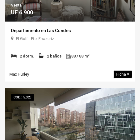
Venta
UF 6.900
Departamento en Las Condes
El Golf - Pte. Errazuriz
2
2 dorm.
2 baños
88 / 88 m
Max Hurley
Ficha
COD.: 5.323