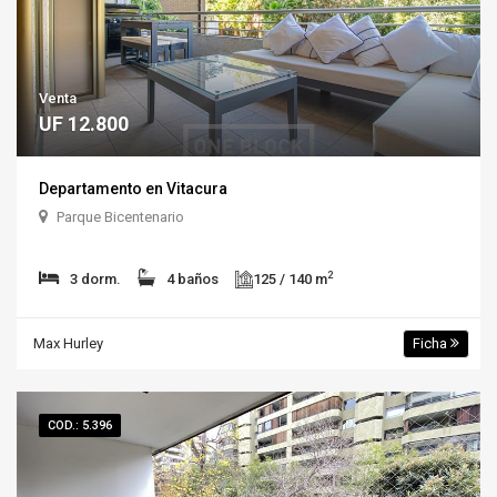
Venta
UF 12.800
Departamento en Vitacura
Parque Bicentenario
2
3 dorm.
4 baños
125 / 140 m
Max Hurley
Ficha
COD.: 5.396