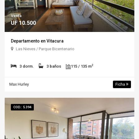
Venta
UF 10.500
Departamento en Vitacura
Las Nieves / Parque Bicentenario
2
3 dorm.
3 baños
115 / 135 m
Max Hurley
Ficha
COD.: 5.394