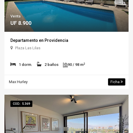
Venta
UF 8.900
Departamento en Providencia
Plaza Las Lilas
2
1 dorm.
2 baños
90 / 98 m
Max Hurley
Ficha
COD.: 5.369