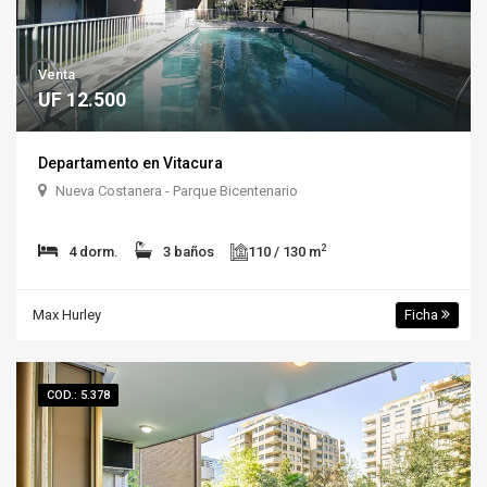
Venta
UF 12.500
Departamento en Vitacura
Nueva Costanera - Parque Bicentenario
2
4 dorm.
3 baños
110 / 130 m
Max Hurley
Ficha
COD.: 5.378