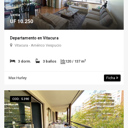
Venta
UF 10.250
Departamento en Vitacura
Vitacura - Américo Vespucio
2
3 dorm.
3 baños
120 / 137 m
Max Hurley
Ficha
COD.: 5.390