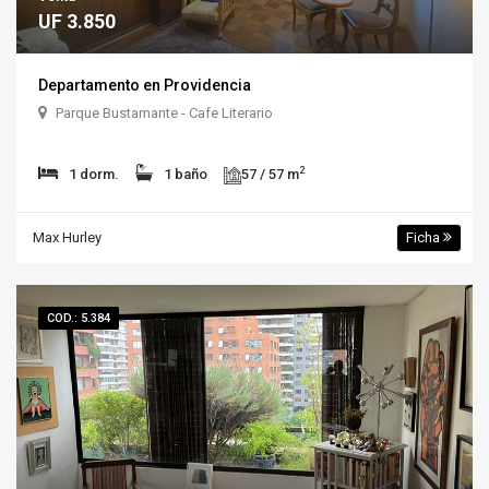
UF 3.850
Departamento en Providencia
Parque Bustamante - Cafe Literario
2
1 dorm.
1 baño
57 / 57 m
Max Hurley
Ficha
COD.: 5.384