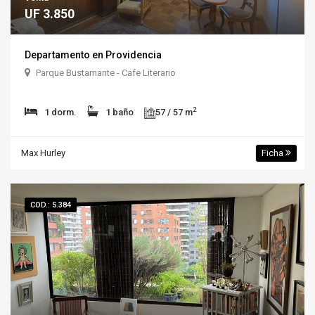
UF 3.850
Departamento en Providencia
Parque Bustamante - Cafe Literario
2
1 dorm.
1 baño
57 / 57 m
Max Hurley
Ficha
COD.: 5.384