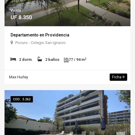
Venta
UF 8.350
Departamento en Providencia
Pocuro - Colegio San Ignacio
2
2 dorm.
2 baños
77 / 94 m
Max Hurley
Ficha
COD.: 5.262