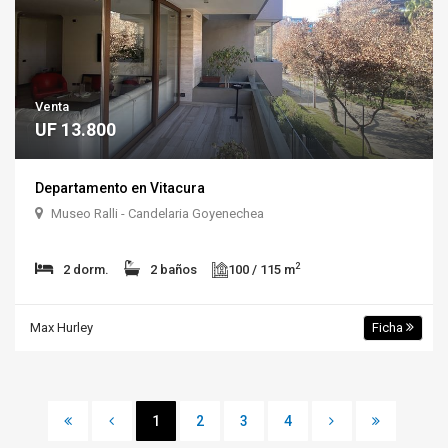
Venta
UF 13.800
Departamento en Vitacura
Museo Ralli - Candelaria Goyenechea
2
2 dorm.
2 baños
100 / 115 m
Max Hurley
Ficha
1
2
3
4