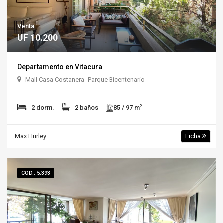
Venta
UF 10.200
Departamento en Vitacura
Mall Casa Costanera- Parque Bicentenario
2
2 dorm.
2 baños
85 / 97 m
Max Hurley
Ficha
COD.: 5.393