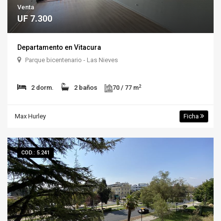
Venta
UF 7.300
Departamento en Vitacura
Parque bicentenario - Las Nieves
2
2 dorm.
2 baños
70 / 77 m
Max Hurley
Ficha
COD.: 5.241