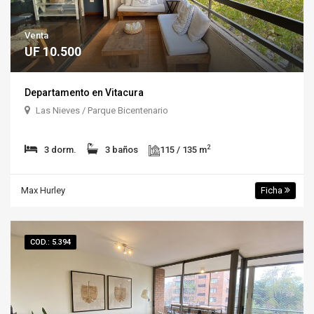
Venta
UF 10.500
Departamento en Vitacura
Las Nieves / Parque Bicentenario
2
3 dorm.
3 baños
115 / 135 m
Max Hurley
Ficha
COD.: 5.394