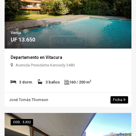
Venta
UF 13.650
Departamento en Vitacura
Avenida Presidente Kennedy 3480
2
3 dorm.
3 baños
160 / 200 m
José Tomás Thomson
Ficha
COD.: 5.332