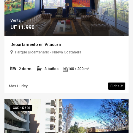
Venta
UF 11.990
Departamento en Vitacura
Parque Bicentenario - Nueva Costanera
2
2 dorm.
3 baños
160 / 200 m
Max Hurley
Ficha
COD.: 5.326