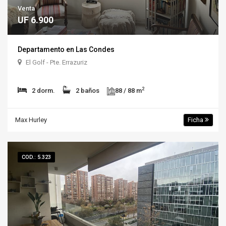
Venta
UF 6.900
Departamento en Las Condes
El Golf - Pte. Errazuriz
2
2 dorm.
2 baños
88 / 88 m
Max Hurley
Ficha
COD.: 5.323