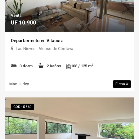
Venta
UF 10.900
Departamento en Vitacura
Las Nieves - Alonso de Córdova
2
3 dorm.
2 baños
108 / 125 m
Max Hurley
Ficha
COD.: 5.360