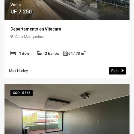
Venta
UF 7.250
Departamento en Vitacura
Club Manquehue
2
1 dorm.
2 baños
64 / 73 m
Max Hurley
Ficha
COD.: 5.366