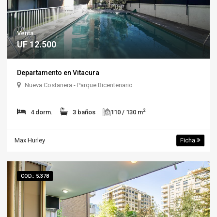
Venta
UF 12.500
Departamento en Vitacura
Nueva Costanera - Parque Bicentenario
2
4 dorm.
3 baños
110 / 130 m
Max Hurley
Ficha
COD.: 5.378