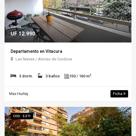
Venta
UF 12.990
Departamento en Vitacura
Las Nieves / Alonso de Cordova
2
3 dorm.
3 baños
150 / 160 m
Max Hurley
Ficha
COD.: 5.371