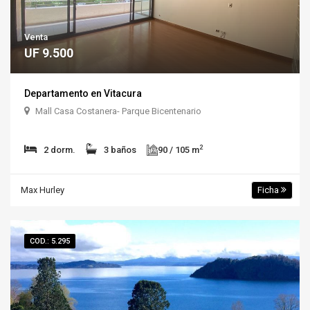
Venta
UF 9.500
Departamento en Vitacura
Mall Casa Costanera- Parque Bicentenario
2
2 dorm.
3 baños
90 / 105 m
Max Hurley
Ficha
COD.: 5.295