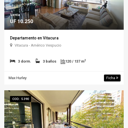
Venta
UF 10.250
Departamento en Vitacura
Vitacura - Américo Vespucio
2
3 dorm.
3 baños
120 / 137 m
Max Hurley
Ficha
COD.: 5.390