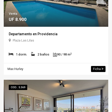
Venta
UF 8.900
Departamento en Providencia
Plaza Las Lilas
2
1 dorm.
2 baños
90 / 98 m
Max Hurley
Ficha
COD.: 5.369