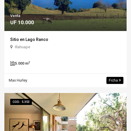
Venta
UF 10.000
Sitio en Lago Ranco
Illahuape
2
5.000 m
Max Hurley
Ficha
COD.: 5.353