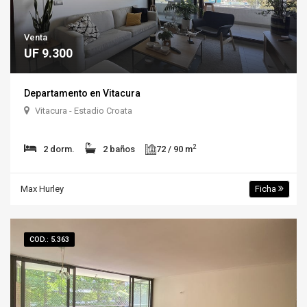
Venta
UF 9.300
Departamento en Vitacura
Vitacura - Estadio Croata
2
2 dorm.
2 baños
72 / 90 m
Max Hurley
Ficha
COD.: 5.363