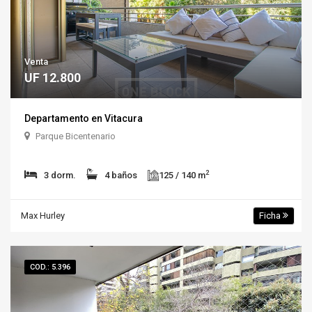
Venta
UF 12.800
Departamento en Vitacura
Parque Bicentenario
2
3 dorm.
4 baños
125 / 140 m
Max Hurley
Ficha
COD.: 5.396