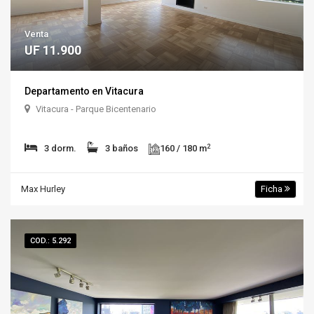
Venta
UF 11.900
Departamento en Vitacura
Vitacura - Parque Bicentenario
2
3 dorm.
3 baños
160 / 180 m
Max Hurley
Ficha
COD.: 5.292