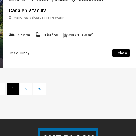
Venta
Arriendo
Casa en Vitacura
Carolina Rabat - Luis Pasteur
2
4 dorm.
3 baños
340 / 1.050 m
Max Hurley
Ficha
1