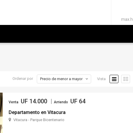
max.h
Precio de menor a mayor
Ordenar por
Vista
UF 14.000
|
UF 64
Venta
Arriendo
Departamento en Vitacura
Vitacura - Parque Bicentenario