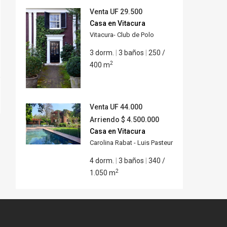
Venta
UF 29.500
Casa en Vitacura
Vitacura- Club de Polo
3 dorm.
|
3 baños
|
250 /
2
400 m
Venta
UF 44.000
Arriendo
$ 4.500.000
Casa en Vitacura
Carolina Rabat - Luis Pasteur
4 dorm.
|
3 baños
|
340 /
2
1.050 m