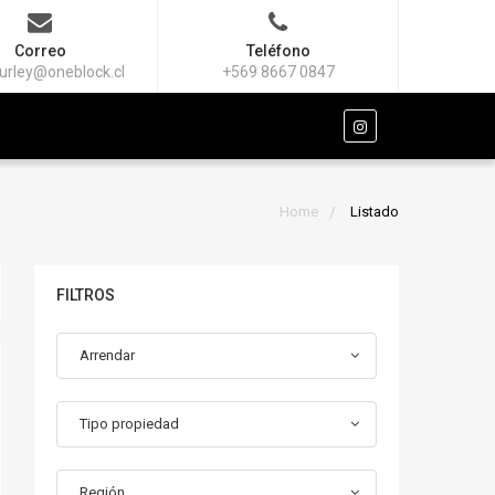
Correo
Teléfono
urley@oneblock.cl
+569 8667 0847
Home
Listado
FILTROS
Arrendar
Tipo propiedad
Región