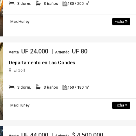
2
3 dorm.
3 baños
180 / 200 m
Max Hurley
Ficha
UF 24.000
|
UF 80
Venta
Arriendo
Departamento en Las Condes
El Golf
2
3 dorm.
3 baños
160 / 180 m
Max Hurley
Ficha
UF 44.000
|
$ 4.500.000